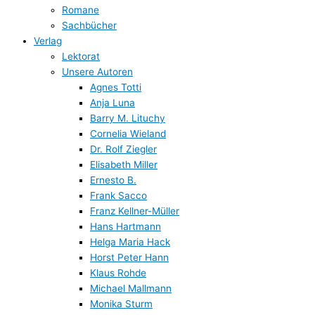
Romane
Sachbücher
Verlag
Lektorat
Unsere Autoren
Agnes Totti
Anja Luna
Barry M. Lituchy
Cornelia Wieland
Dr. Rolf Ziegler
Elisabeth Miller
Ernesto B.
Frank Sacco
Franz Kellner-Müller
Hans Hartmann
Helga Maria Hack
Horst Peter Hann
Klaus Rohde
Michael Mallmann
Monika Sturm