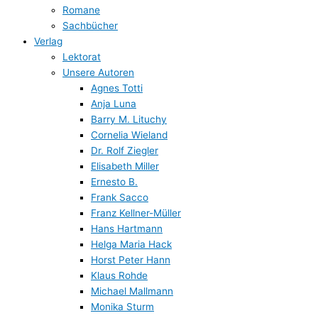
Romane
Sachbücher
Verlag
Lektorat
Unsere Autoren
Agnes Totti
Anja Luna
Barry M. Lituchy
Cornelia Wieland
Dr. Rolf Ziegler
Elisabeth Miller
Ernesto B.
Frank Sacco
Franz Kellner-Müller
Hans Hartmann
Helga Maria Hack
Horst Peter Hann
Klaus Rohde
Michael Mallmann
Monika Sturm